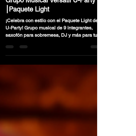
U-Party Productions México S de RL de CV.
11 abr 2024
3 min de lectura
Grupo Musical Versátil U-Party
⎮Paquete Light
¡Celebra con estilo con el Paquete Light de
U-Party! Grupo musical de 9 integrantes,
saxofón para sobremesa, DJ y más para tu
evento.