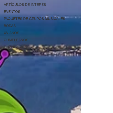
ARTÍCULOS DE INTERÉS
EVENTOS
PAQUETES DE GRUPOS MUSICALES
BODAS
XV AÑOS
CUMPLEAÑOS
GRADUACIONES