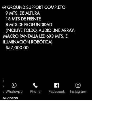
⦿ GROUND SUPPORT COMPLETO
9 MTS. DE ALTURA
18 MTS DE FRENTE
8 MTS DE PROFUNDIDAD
(INCLUYE TOLDO, AUDIO LINE ARRAY,
MACRO PANTALLA LED 6X3 MTS. E
ILUMINACIÓN ROBÓTICA)
$57,000.00
⦿ INICIO
⦿ NOSOTROS
WhatsApp
Phone
Facebook
Instagram
⦿ NUESTROS CLIENTES
⦿ VIDEOS
⦿ GOOGLE
⦿ GOOGLE KNOWLEDGE PANEL
⦿ RESERVACIONES VÍA CELULAR
⦿ PAQUETES EN MI CELULAR
⦿ PREGUNTAS FRECUENTES EN MI CELULAR