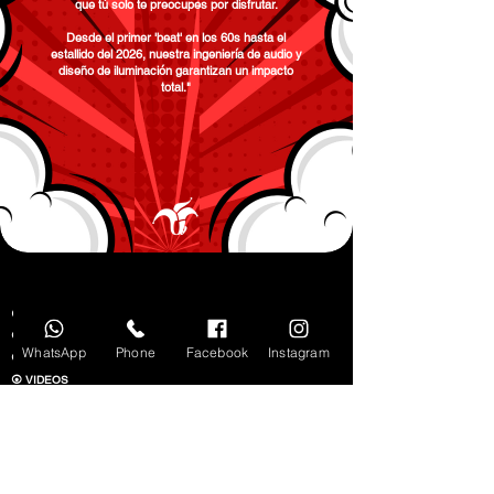
que tú solo te preocupes por disfrutar.
Desde el primer 'beat' en los 60s hasta el
estallido del 2026, nuestra ingeniería de audio y
diseño de iluminación garantizan un impacto
total."
⦿ INICIO
⦿ NOSOTROS
WhatsApp
Phone
Facebook
Instagram
⦿ NUESTROS CLIENTES
⦿ VIDEOS
⦿ GOOGLE
⦿ GOOGLE KNOWLEDGE PANEL
⦿ RESERVACIONES VÍA CELULAR
⦿ PAQUETES EN MI CELULAR
⦿ PREGUNTAS FRECUENTES EN MI CELULAR