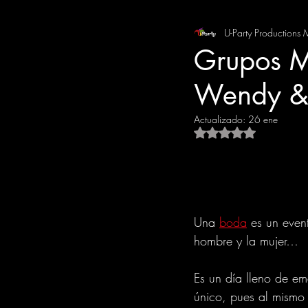
U-Party Productions 
EVENTOS
PAQUETES DE G
Grupos M
Wendy & O
GRADUACIONES
Actualizado:
26 ene
Obtuvo NaN de 5 es
Una 
boda
 es un even
hombre y la mujer…
Es un día lleno de e
único, pues al mismo 