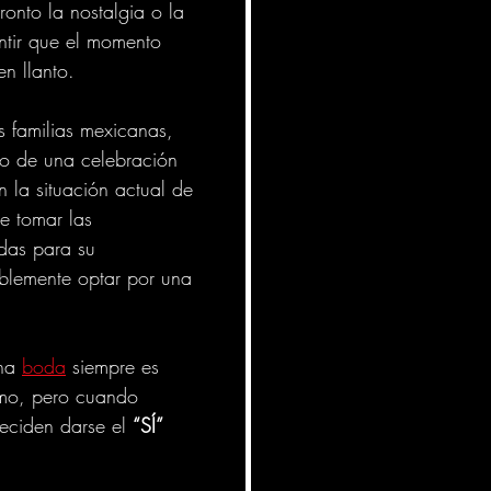
ronto la nostalgia o la 
ntir que el momento 
en llanto.
s familias mexicanas, 
vo de una celebración 
 la situación actual de 
e tomar las 
das para su 
blemente optar por una 
na 
boda
 siempre es 
smo, pero cuando 
deciden darse el 
“SÍ” 