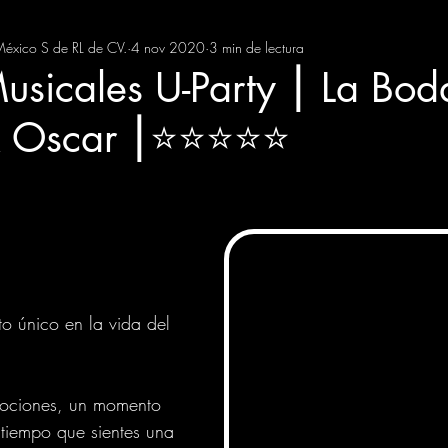
México S de RL de CV.
4 nov 2020
3 min de lectura
RUPOS MUSICALES
BODAS
XV AÑOS
CUMPLEA
usicales U-Party ⎮ La Bod
scar ⎮⭐️⭐️⭐️⭐️⭐️
trellas.
to único en la vida del 
mociones, un momento 
tiempo que sientes una 