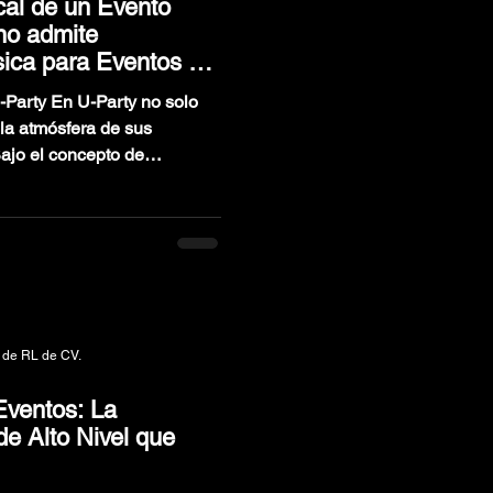
cal de un Evento
 no admite
sica para Eventos de
-Party En U-Party no solo
la atmósfera de sus
ajo el concepto de
formamos eventos en
o. Desde la calidez de un
ta la imponente energía de
2 integrantes, construimos
ón y la precisión sonora son
 de RL de CV.
Eventos: La
de Alto Nivel que