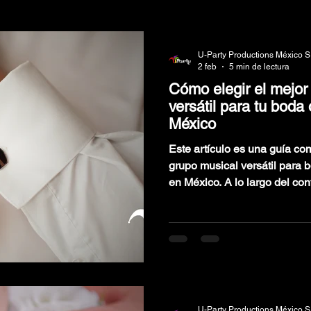
VENTOS
PAQUETES DE GRUPOS MUSICALES
BODAS
U-Party Productions México S
2 feb
5 min de lectura
Cómo elegir el mejor
IONES
versátil para tu boda
México
Este artículo es una guía com
grupo musical versátil para 
en México. A lo largo del contenido descubrirás qué
factores realmente importan a
los errores más comunes que
identificar a un grupo profes
experiencia de tu evento. Id
calidad, elegancia y una pista
U-Party Productions México S