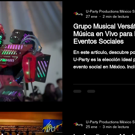
U-Party Productions México S
27 ene
2 min de lectura
Grupo Musical Versát
Música en Vivo para
Eventos Sociales
En este artículo, descubre p
U-Party es la elección ideal
evento social en México. Inc
momentos de actuaciones real
musical y consejos para eleg
para tu celebración.
U-Party Productions México S
25 ene
3 min de lectura