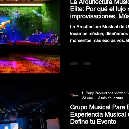
La Arquitectura Musi
Elite: Por qué el lujo
improvisaciones. Mú
Lujo
La Arquitectura Musical de U
tocamos música; diseñamos 
momentos más exclusivos. B
Arquitectura Musical, trans
experiencias de lujo absolut
saxofón en la sobremesa has
nuestra alineación Elite de 1
entornos donde la sofisticaci
el sello de distinción.
U-Party Productions México S
23 ene
3 min de lectura
Grupo Musical Para 
Experiencia Musical 
Define tu Evento