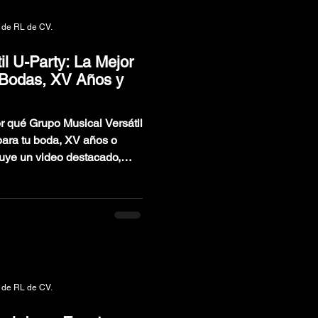
 de RL de CV.
il U-Party: La Mejor
 Bodas, XV Años y
or qué Grupo Musical Versátil
 para tu boda, XV años o
luye un video destacado,
es, testimonios, repertorio
ir el mejor grupo musical
 de RL de CV.