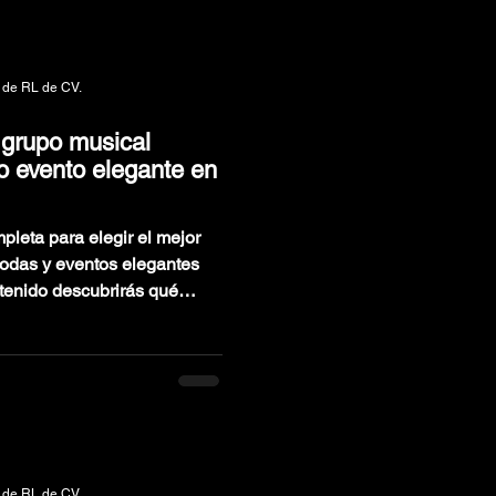
XV AÑOS
 de RL de CV.
 grupo musical
 o evento elegante en
pleta para elegir el mejor
bodas y eventos elegantes
l contratar música en vivo,
 debes evitar y cómo
ional que eleve la
eal para quienes buscan
 llena de principio a fin.
 de RL de CV.