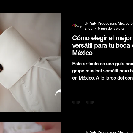
VENTOS
PAQUETES DE GRUPOS MUSICALES
BODAS
U-Party Productions México S
2 feb
5 min de lectura
Cómo elegir el mejor
IONES
versátil para tu boda
México
Este artículo es una guía com
grupo musical versátil para 
en México. A lo largo del contenido descubrirás qué
factores realmente importan a
los errores más comunes que
identificar a un grupo profes
experiencia de tu evento. Id
calidad, elegancia y una pista
U-Party Productions México S