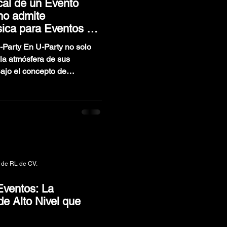
cal de un Evento
 no admite
sica para Eventos de
-Party En U-Party no solo
la atmósfera de sus
ajo el concepto de
formamos eventos en
o. Desde la calidez de un
ta la imponente energía de
2 integrantes, construimos
ón y la precisión sonora son
 de RL de CV.
Eventos: La
de Alto Nivel que