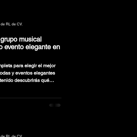
XV AÑOS
 de RL de CV.
 grupo musical
 o evento elegante en
pleta para elegir el mejor
bodas y eventos elegantes
l contratar música en vivo,
 debes evitar y cómo
ional que eleve la
eal para quienes buscan
 llena de principio a fin.
 de RL de CV.