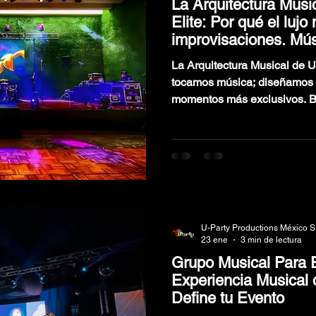
La Arquitectura Musi
Elite: Por qué el lujo
improvisaciones. Mú
Lujo
La Arquitectura Musical de U
tocamos música; diseñamos 
momentos más exclusivos. B
Arquitectura Musical, trans
experiencias de lujo absolut
saxofón en la sobremesa has
nuestra alineación Elite de 1
entornos donde la sofisticaci
el sello de distinción.
U-Party Productions México S
23 ene
3 min de lectura
Grupo Musical Para 
Experiencia Musical 
Define tu Evento