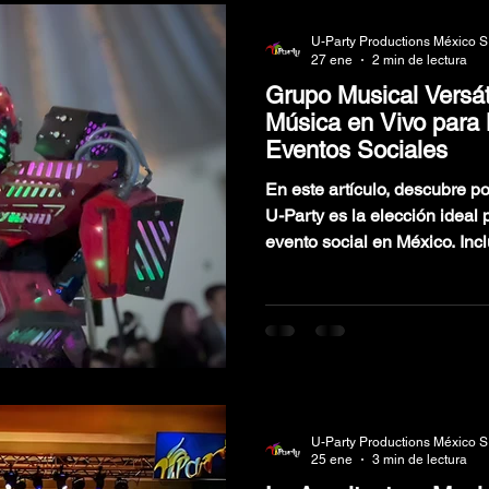
U-Party Productions México S
27 ene
2 min de lectura
Grupo Musical Versát
Música en Vivo para
Eventos Sociales
En este artículo, descubre p
U-Party es la elección ideal
evento social en México. Inc
momentos de actuaciones real
musical y consejos para eleg
para tu celebración.
U-Party Productions México S
25 ene
3 min de lectura