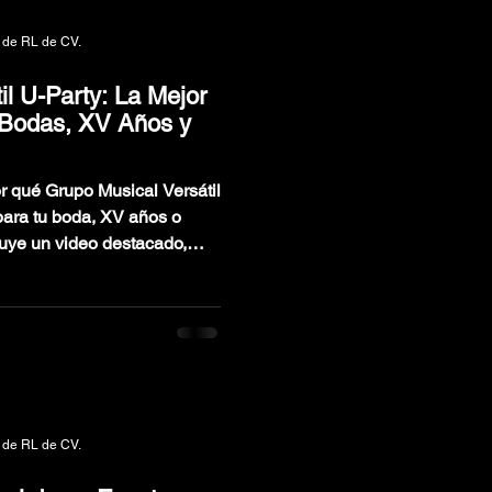
 de RL de CV.
il U-Party: La Mejor
 Bodas, XV Años y
or qué Grupo Musical Versátil
 para tu boda, XV años o
luye un video destacado,
es, testimonios, repertorio
ir el mejor grupo musical
 de RL de CV.