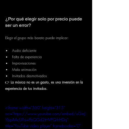
¿Por qué elegir solo por precio puede 
ser un error?
Elegir el grupo más barato puede implicar:
Audio deficiente
Falta de experiencia
Improvisaciones
Mala animación
Invitados desmotivados
👉 
La música no es un gasto, es una inversión en la 
experiencia de tus invitados.
<iframe width="560" height="315" 
src="https://www.youtube.com/embed/uGmJ
YbpAAcU?si=FbQGd2tHVPQ-hHDq" 
title="YouTube video player" frameborder="0" 