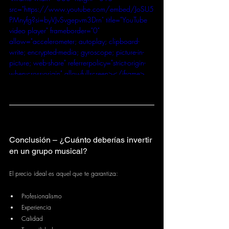
src="https://www.youtube.com/embed/JoSU5
PMnyfg?si=byVJvSvgepvm3Drn" title="YouTube 
video player" frameborder="0" 
allow="accelerometer; autoplay; clipboard-
write; encrypted-media; gyroscope; picture-in-
picture; web-share" referrerpolicy="strict-origin-
when-cross-origin" allowfullscreen></iframe>
Conclusión – ¿Cuánto deberías invertir 
en un grupo musical?
El precio ideal es aquel que te garantiza:
Profesionalismo
Experiencia
Calidad