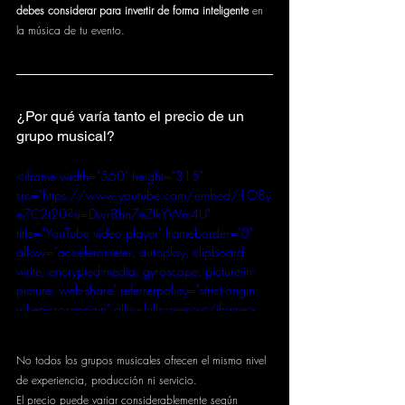
debes considerar para invertir de forma inteligente
 en 
la música de tu evento.
¿Por qué varía tanto el precio de un 
grupo musical?
<iframe width="560" height="315" 
src="https://www.youtube.com/embed/1O8y
e7C2t20?si=Dwr8hn7eZIkYWm4U" 
title="YouTube video player" frameborder="0" 
allow="accelerometer; autoplay; clipboard-
write; encrypted-media; gyroscope; picture-in-
picture; web-share" referrerpolicy="strict-origin-
when-cross-origin" allowfullscreen></iframe>
No todos los grupos musicales ofrecen el mismo nivel 
de experiencia, producción ni servicio. 
El precio puede variar considerablemente según 