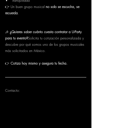
Tranquilidad
👉 Un buen grupo musical 
no solo se escucha, se 
recuerda
.
🎶 
¿Quieres saber cuánto cuesta contratar a U-Party 
para tu evento?
Solicita tu cotización personalizada y 
descubre por qué somos uno de los grupos musicales 
más solicitados en México.
👉 
Cotiza hoy mismo y asegura tu fecha.
Contacto: