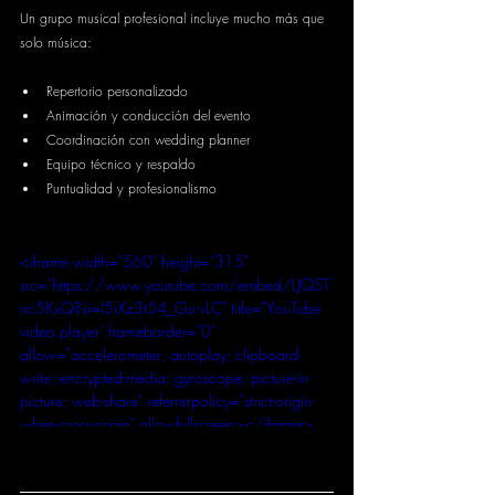
Un grupo musical profesional incluye mucho más que 
solo música:
Repertorio personalizado
Animación y conducción del evento
Coordinación con wedding planner
Equipo técnico y respaldo
Puntualidad y profesionalismo
<iframe width="560" height="315" 
src="https://www.youtube.com/embed/LJQST
nc5KxQ?si=I5rXz3t54_Gu-vLC" title="YouTube 
video player" frameborder="0" 
allow="accelerometer; autoplay; clipboard-
write; encrypted-media; gyroscope; picture-in-
picture; web-share" referrerpolicy="strict-origin-
when-cross-origin" allowfullscreen></iframe>