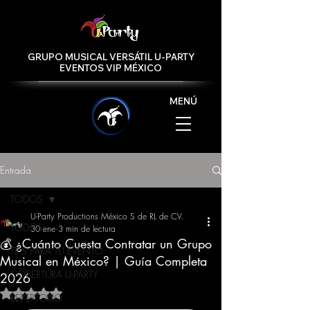
GRUPO MUSICAL VERSÁTIL U-PARTY
EVENTOS VIP MÉXICO
MENÚ
Entrada
TODOS
U-Party Productions México S de RL de CV.
TODOS
30 ene
3 min de lectura
💰 ¿Cuánto Cuesta Contratar un Grupo
TIPS PARA TU EVENTO
Musical en México? | Guía Completa
COBERTURA U-PARTY
2026
Obtuvo NaN de 5 estrellas.
REPERTORIO