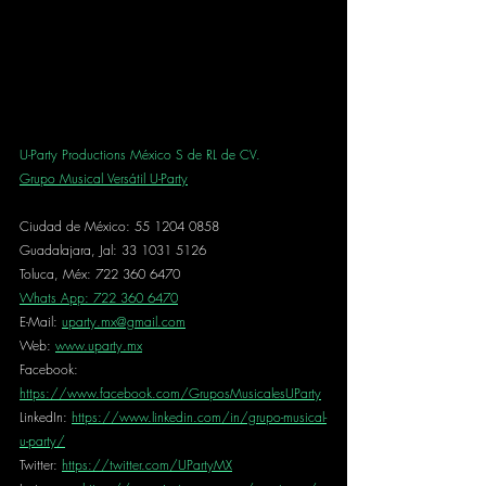
U-Party Productions México S de RL de CV.
Grupo Musical Versátil U-Party
Ciudad de México: 55 1204 0858
Guadalajara, Jal: 33 1031 5126
Toluca, Méx: 722 360 6470
Whats App: 722 360 6470
E-Mail: 
uparty.mx@gmail.com
Web: 
www.uparty.mx
Facebook: 
https://www.facebook.com/GruposMusicalesUParty
LinkedIn: 
https://www.linkedin.com/in/grupo-musical-
u-party/
Twitter: 
https://twitter.com/UPartyMX