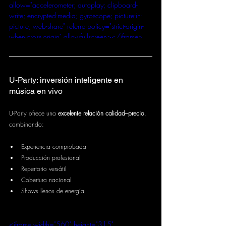
allow="accelerometer; autoplay; clipboard-
write; encrypted-media; gyroscope; picture-in-
picture; web-share" referrerpolicy="strict-origin-
when-cross-origin" allowfullscreen></iframe>
U-Party: inversión inteligente en 
música en vivo
U-Party ofrece una 
excelente relación calidad–precio
, 
combinando:
Experiencia comprobada
Producción profesional
Repertorio versátil
Cobertura nacional
Shows llenos de energía
<iframe width="560" height="315" 