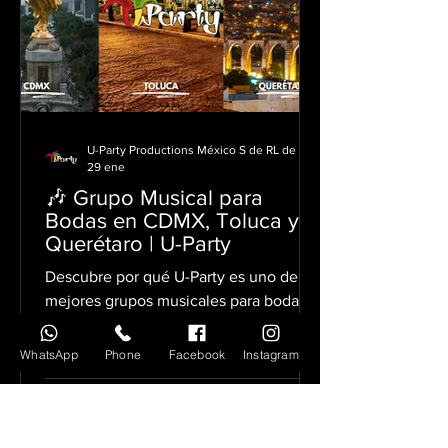
U-Party Productions México S de RL de CV.
29 ene
🎶 Grupo Musical para
Bodas en CDMX, Toluca y
Querétaro | U-Party
WhatsApp
Phone
Facebook
Instagram
Descubre por qué U-Party es uno de los
mejores grupos musicales para bodas
en CDMX, Toluca y Querétaro, con
experiencia local y cobertura nacional.