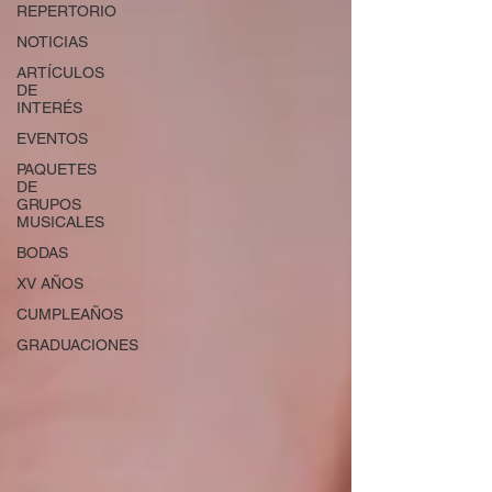
REPERTORIO
NOTICIAS
ARTÍCULOS
DE
INTERÉS
EVENTOS
PAQUETES
DE
GRUPOS
MUSICALES
BODAS
XV AÑOS
CUMPLEAÑOS
GRADUACIONES