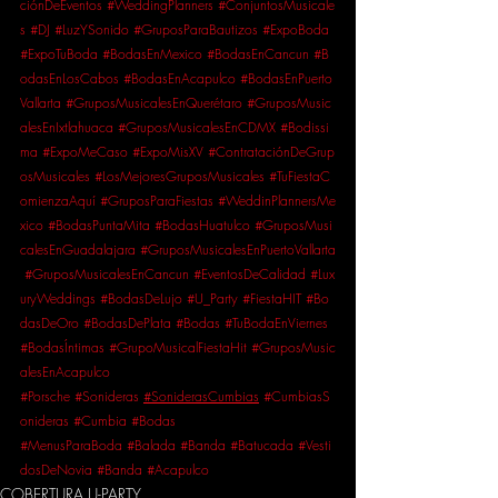
ciónDeEventos
#WeddingPlanners
#ConjuntosMusicale
s
#DJ
#LuzYSonido
#GruposParaBautizos
#ExpoBoda
#ExpoTuBoda
#BodasEnMexico
#BodasEnCancun
#B
odasEnLosCabos
#BodasEnAcapulco
#BodasEnPuerto
Vallarta
#GruposMusicalesEnQuerétaro
#GruposMusic
alesEnIxtlahuaca
#GruposMusicalesEnCDMX
#Bodissi
ma
#ExpoMeCaso
#ExpoMisXV
#ContrataciónDeGrup
osMusicales
#LosMejoresGruposMusicales
#TuFiestaC
omienzaAquí
#GruposParaFiestas
#WeddinPlannersMe
xico
#BodasPuntaMita
#BodasHuatulco
#GruposMusi
calesEnGuadalajara
#GruposMusicalesEnPuertoVallarta
#GruposMusicalesEnCancun
#EventosDeCalidad
#Lux
uryWeddings
#BodasDeLujo
#U_Party
#FiestaHIT
#Bo
dasDeOro
#BodasDePlata
#Bodas
#TuBodaEnViernes
#BodasÍntimas
#GrupoMusicalFiestaHit
#GruposMusic
alesEnAcapulco
#Porsche
#Sonideras
#SoniderasCumbias
#CumbiasS
onideras
#Cumbia
#Bodas
#MenusParaBoda
#Balada
#Banda
#Batucada
#Vesti
dosDeNovia
#Banda
#Acapulco
COBERTURA U-PARTY