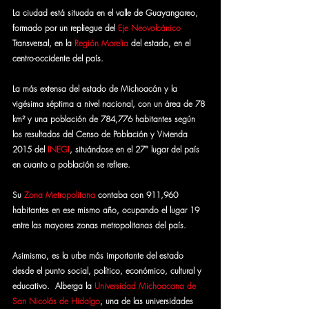
La ciudad está situada en el valle de Guayangareo, 
formado por un repliegue del 
Eje Neovolcánico
Transversal, en la 
Región Morelia
 del estado, en el 
centro-occidente del país.
La más extensa del estado de Michoacán y la 
vigésima séptima a nivel nacional, con un área de 78 
km² y una población de 784,776 habitantes según 
los resultados del Censo de Población y Vivienda 
2015 del 
INEGI
, situándose en el 27° lugar del país 
en cuanto a población se refiere. 
Su 
Zona Metropolitana
 contaba con 911,960 
habitantes en ese mismo año, ocupando el lugar 19 
entre las mayores zonas metropolitanas del país. 
Asimismo, es la urbe más importante del estado 
desde el punto social, político, económico, cultural y 
educativo.  Alberga la 
Universidad Michoacana de 
San Nicolás de Hidalgo
, una de las universidades 