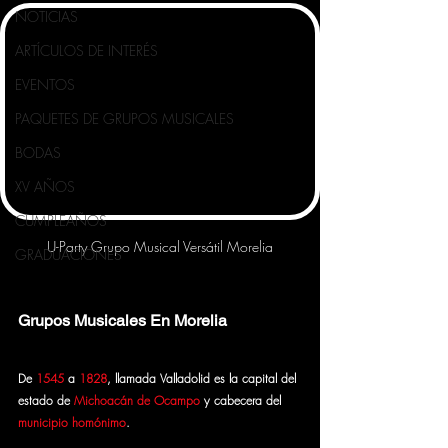
NOTICIAS
ARTÍCULOS DE INTERÉS
EVENTOS
PAQUETES DE GRUPOS MUSICALES
BODAS
XV AÑOS
CUMPLEAÑOS
U-Party Grupo Musical Versátil Morelia
GRADUACIONES
Grupos Musicales En Morelia
De 
1545
 a 
1828
, llamada Valladolid es la capital del 
estado de 
Michoacán de Ocampo
 y cabecera del 
municipio homónimo
. 