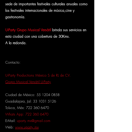
sede de importantes festivales culturales anuales como 
los festivales internacionales de música,cine y 
gastronomía.
U-Party Grupo Musical Versátil
 brinda sus servicios en 
esta ciudad con una cobertura de 30Kms. 
A la redonda.
Contacto:
U-Party Productions México S de RL de CV.
Grupo Musical Versátil U-Party
Ciudad de México: 55 1204 0858
Guadalajara, Jal: 33 1031 5126
Toluca, Méx: 722 360 6470
Whats App: 722 360 6470
E-Mail: 
uparty.mx@gmail.com
Web: 
www.uparty.mx