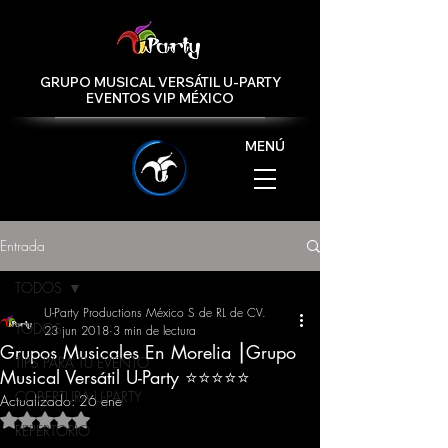
GRUPO MUSICAL VERSÁTIL U-PARTY
EVENTOS VIP MÉXICO
MENÚ
Entrada
TODOS
U-Party Productions México S de RL de CV.
TODOS
23 jun 2018
3 min de lectura
Grupos Musicales En Morelia ⎮Grupo
TIPS PARA TU EVENTO
Musical Versátil U-Party ⭐️⭐️⭐️⭐️⭐️
COBERTURA U-PARTY
Actualizado:
26 ene
Obtuvo NaN de 5 estrellas.
REPERTORIO