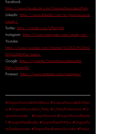
Facebook: 
https://www.facebook.com/GruposMusicalesUParty
LinkedIn: 
https://www.linkedin.com/in/grupo-musical-
u-party/
Twitter: 
https://twitter.com/UPartyMX
Instagram: 
https://www.instagram.com/uparty.mx/
Youtube: 
https://www.youtube.com/channel/UCDGCIFv55nt2
kYIjwrUDkWQ/videos
Google: 
https://g.page/GrupoMusicalVersatilU-
Party/review?rc
Pinterest: 
https://www.pinterest.com/upartymx/
#GruposMusicalesEnMéxico
#GruposMusicalesEnToluc
a
#GruposMusicalesU_Party
#U_PartyProductions
#Gr
uposMusicales
#GrupoMusical
#GrupoMusicalVersát
il
#GruposParaBodas
#GruposParaXVAños
#GruposPa
raGraduaciones
#GruposParaEventosSociales
#Produc