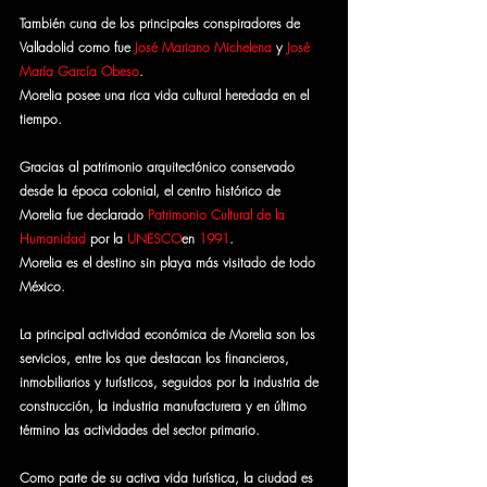
También cuna de los principales conspiradores de 
Valladolid como fue 
José Mariano Michelena
 y 
José 
María García Obeso
.
Morelia posee una rica vida cultural heredada en el 
tiempo. 
Gracias al patrimonio arquitectónico conservado 
desde la época colonial, el centro histórico de 
Morelia fue declarado 
Patrimonio Cultural de la 
Humanidad
 por la 
UNESCO
en 
1991
. 
Morelia es el destino sin playa más visitado de todo 
México.
La principal actividad económica de Morelia son los 
servicios, entre los que destacan los financieros, 
inmobiliarios y turísticos, seguidos por la industria de 
construcción, la industria manufacturera y en último 
término las actividades del sector primario.
Como parte de su activa vida turística, la ciudad es 