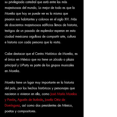
su privilegiada catedral que está entre las más 
majestuosas del mundo, Lo mejor de todo es que la 
Morelia que hoy se puede ver es la misma que 
pisaron sus habitantes y colonos en el siglo XVI. Más 
de doscientos majestuosos edificios llenos de historia, 
testigos de un pasado de esplendor esperan en esta 
ciudad mexicana orgullosa de compartir arte, cultura 
e historia con cada persona que la visita. 
Cabe destacar que el Centro Histórico de Morelia, es 
el único en México que no tiene un zócalo o plaza 
principal y U-Party es parte de los grupos musicales 
en Morelia.
Morelia tiene un lugar muy importante en la historia 
del país, por los hechos históricos y personajes que 
nacieron o vivieron en ella, como 
José María Morelos 
y Pavón
, 
Agustín de Iturbide
, 
Josefa Ortiz de 
Domínguez
, así como dos presidentes de México, 
poetas y compositores. 