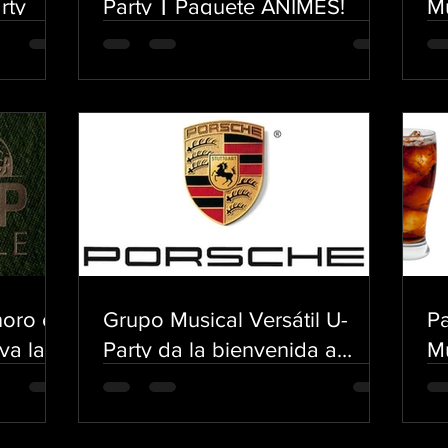
rty
Party ⎮ Paquete ANIMES!
Mu
de
noro en
Grupo Musical Versátil U-
P
va la
Party da la bienvenida a
M
Porsche México