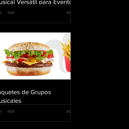
sical Versátil para Eventos
 Primera Clase
aquetes de Grupos
usicales