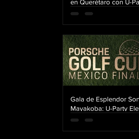
en Querétaro con U-Pa
Gala de Esplendor So
Mayakoba: U-Party Ele
Premiación de la Copa
Porsche México 2024