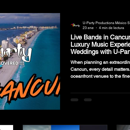
VENTOS
PAQUETES DE GRUPOS MUSICALES
BODAS
U-Party Productions México S
23 ene
4 min de lectura
Live Bands in Cancun
IONES
Luxury Music Experi
Weddings with U-Par
When planning an extraordin
Cancun, every detail matters. From the breathtaki
oceanfront venues to the fine
luxury weddings demand perf