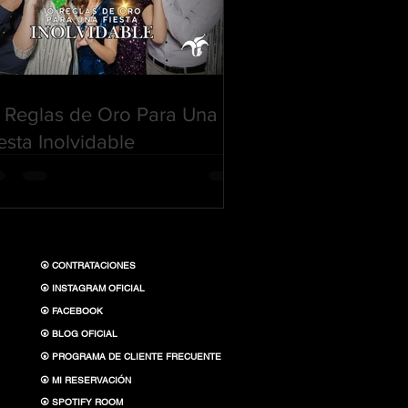
 Reglas de Oro Para Una
esta Inolvidable
⦿ CONTRATACIONES
⦿ INSTAGRAM OFICIAL
⦿ FACEBOOK
⦿ BLOG OFICIAL
⦿ PROGRAMA DE CLIENTE FRECUENTE
⦿ MI RESERVACIÓN
⦿ SPOTIFY ROOM