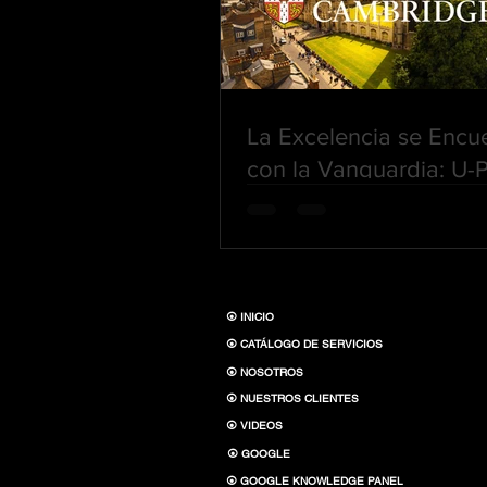
La Excelencia se Encu
con la Vanguardia: U-P
Celebra la Bienvenida 
Universidad de Cambr
⦿ INICIO
⦿ CATÁLOGO DE SERVICIOS
⦿ NOSOTROS
⦿ NUESTROS CLIENTES
⦿ VIDEOS
⦿ GOOGLE
⦿ GOOGLE KNOWLEDGE PANEL