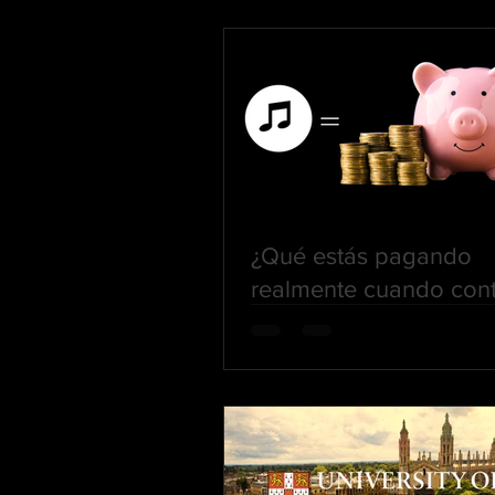
¿Qué estás pagando
realmente cuando cont
un grupo musical versá
premium?