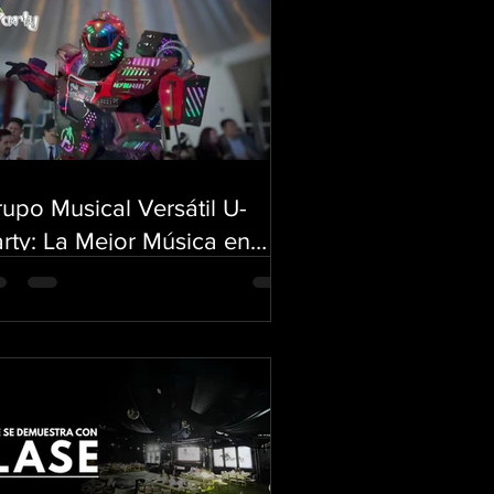
upo Musical Versátil U-
rty: La Mejor Música en
vo para Bodas, XV Años y
entos Sociales