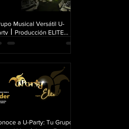
upo Musical Versátil U-
rty ⎮ Producción ELITE
ara Bodas, XV Años,
utizos y Eventos
presariales de Alto Perfil.
onoce a U-Party: Tu Grupo