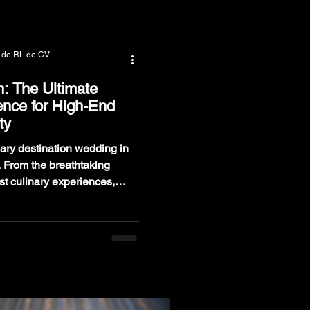
XV AÑOS
 de RL de CV.
: The Ultimate
ence for High-End
ty
ary destination wedding in
ng
st culinary experiences,
ection.