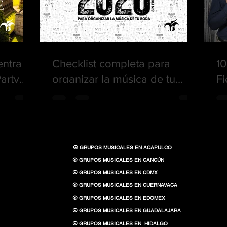
entra
Checklist completa para
10
arty
organizar la música de tu
Fi
de la
boda sin errores (Guía 2026)
idge
⦿ GRUPOS MUSICALES EN ACAPULCO
⦿ GRUPOS MUSICALES EN CANCÚN
⦿ GRUPOS MUSICALES EN CDMX
⦿ GRUPOS MUSICALES EN CUERNAVACA
⦿ GRUPOS MUSICALES EN EDOMEX
⦿ GRUPOS MUSICALES EN GUADALAJARA
⦿ GRUPOS MUSICALES EN HIDALGO