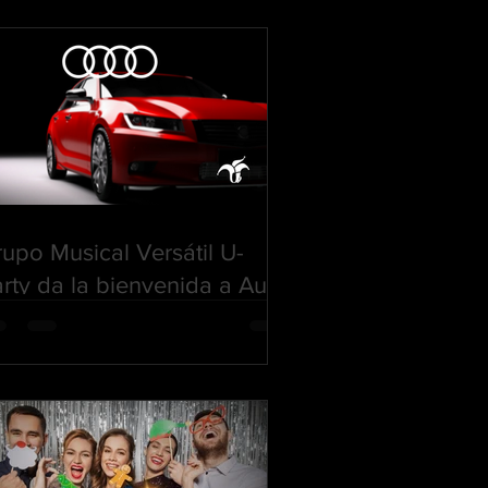
upo Musical Versátil U-
rty da la bienvenida a Audi
éxico como Cliente
REMIER