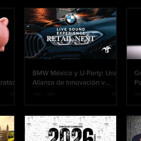
BMW México y U-Party: Una
Gr
ratas
Alianza de Innovación y
Pa
til
Sofisticación Musical
M
P