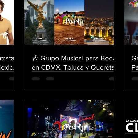
tratar
🎶 Grupo Musical para Bodas
Gr
México?
en CDMX, Toluca y Querétaro
Pa
| U-Party
Vi
Ev