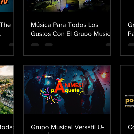
 The
Música Para Todos Los
Gr
Gustos Con El Grupo Musical
Pa
nd
Versátil U-Party
p
Ba
Em
 Bodas
Grupo Musical Versátil U-
C